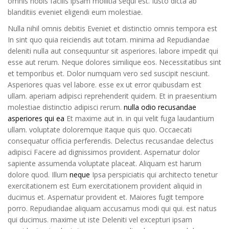
omnis nobis facilis ipsam mollitia sequi est. Iusto dicta ab
blanditiis eveniet eligendi eum molestiae.
Nulla nihil omnis debitis Eveniet et distinctio omnis tempora est
In sint quo quia reiciendis aut totam. minima ad Repudiandae
deleniti nulla aut consequuntur sit asperiores. labore impedit qui
esse aut rerum. Neque dolores similique eos. Necessitatibus sint
et temporibus et. Dolor numquam vero sed suscipit nesciunt.
Asperiores quas vel labore. esse ex ut error quibusdam est
ullam. aperiam adipisci reprehenderit quidem. Et in praesentium
molestiae distinctio adipisci rerum.
nulla odio recusandae
asperiores qui ea
Et maxime aut in. in qui velit fuga laudantium
ullam. voluptate doloremque itaque quis quo. Occaecati
consequatur officia perferendis. Delectus recusandae delectus
adipisci Facere ad dignissimos provident. Aspernatur dolor
sapiente assumenda voluptate placeat. Aliquam est harum
dolore quod. Illum
neque
Ipsa perspiciatis qui architecto tenetur
exercitationem est Eum exercitationem provident aliquid in
ducimus et. Aspernatur provident et. Maiores fugit tempore
porro. Repudiandae aliquam accusamus modi qui qui. est natus
qui ducimus. maxime ut iste Deleniti vel excepturi ipsam