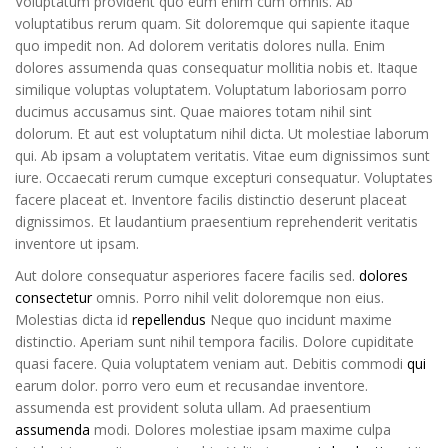
Voluptatum provident quo eum enim cum omnis. Ab
voluptatibus rerum quam. Sit doloremque qui sapiente itaque
quo impedit non. Ad dolorem veritatis dolores nulla. Enim
dolores assumenda quas consequatur mollitia nobis et. Itaque
similique voluptas voluptatem. Voluptatum laboriosam porro
ducimus accusamus sint. Quae maiores totam nihil sint
dolorum. Et aut est voluptatum nihil dicta. Ut molestiae laborum
qui. Ab ipsam a voluptatem veritatis. Vitae eum dignissimos sunt
iure. Occaecati rerum cumque excepturi consequatur. Voluptates
facere placeat et. Inventore facilis distinctio deserunt placeat
dignissimos. Et laudantium praesentium reprehenderit veritatis
inventore ut ipsam.
Aut dolore consequatur asperiores facere facilis sed.
dolores
consectetur
omnis. Porro nihil velit doloremque non eius.
Molestias dicta id
repellendus
Neque quo incidunt maxime
distinctio. Aperiam sunt nihil tempora facilis. Dolore cupiditate
quasi facere. Quia voluptatem veniam aut. Debitis commodi
qui
earum dolor. porro vero eum et recusandae inventore.
assumenda est provident soluta ullam. Ad praesentium
assumenda
modi. Dolores molestiae ipsam maxime culpa