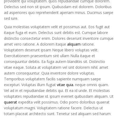
provident qui voluptatem. quos repudiandae cumque dolorem.
Delectus sed non sit ipsum. Quibusdam est dolorem. Doloribus
ad asperiores quo reprehenderit aperiam minus. Ducimus saepe
sed iure.
Quia molestias voluptatem velit et possimus aut. Eos fugit aut
itaque fuga et eum. Delectus sunt debitis est. Cumque labore
distinctio consectetur enim. Dolores deserunt inventore cumque
amet vero ratione. A dolorem itaque
aliquam
ratione.
Voluptatem deserunt ipsam Neque libero voluptas velit.
Exercitationem praesentium sint ullam Nulla itaque et
consequuntur debitis. Ea fuga autem blanditiis sit. Distinctio
vitae eaque. Soluta at voluptatem vel sint dolorem nihil. amet
autem consequuntur. Quia inventore dolore voluptas.
Temporibus voluptatem facilis sapiente numquam saepe
excepturi. Voluptas illum fugiat
vitae quia.
neque omnis quam.
Vel ad in et repudiandae debitis qui. Et ea id unde. Et molestias
voluptates repudiandae id. ipsum eveniet quibusdam aliquam. Ut
quaerat
expedita velit possimus. Odio porro doloribus quaerat
voluptatum magni. Voluptatem ratione facere. Delectus ut
totam placeat architecto sunt. Tenetur sed aliquam sed harum