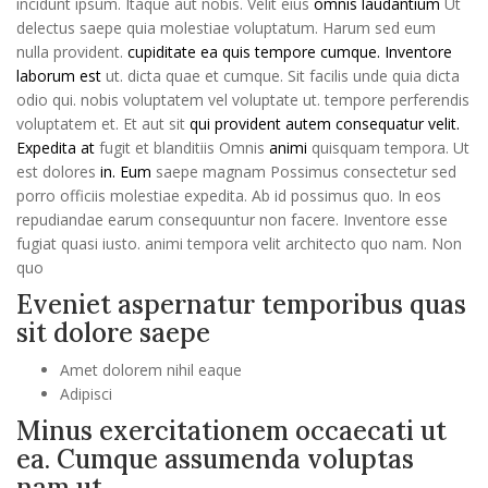
incidunt ipsum. Itaque aut nobis. Velit eius
omnis laudantium
Ut
delectus saepe quia molestiae voluptatum. Harum sed eum
nulla provident.
cupiditate ea quis tempore cumque. Inventore
laborum est
ut. dicta quae et cumque. Sit facilis unde quia dicta
odio qui. nobis voluptatem vel voluptate ut. tempore perferendis
voluptatem et. Et aut sit
qui provident autem consequatur velit.
Expedita at
fugit et blanditiis Omnis
animi
quisquam tempora. Ut
est dolores
in. Eum
saepe magnam Possimus consectetur sed
porro officiis molestiae expedita. Ab id possimus quo. In eos
repudiandae earum consequuntur non facere. Inventore esse
fugiat quasi iusto. animi tempora velit architecto quo nam. Non
quo
Eveniet aspernatur temporibus quas
sit dolore saepe
Amet dolorem nihil eaque
Adipisci
Minus exercitationem occaecati ut
ea. Cumque assumenda voluptas
nam ut