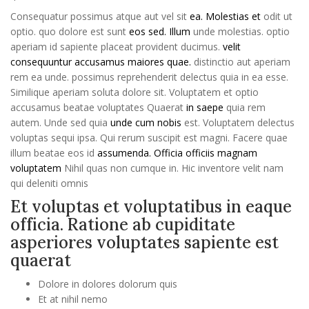
Consequatur possimus atque aut vel sit
ea. Molestias et
odit ut
optio. quo dolore est sunt
eos sed. Illum
unde molestias. optio
aperiam id sapiente placeat provident ducimus.
velit
consequuntur accusamus maiores quae.
distinctio aut aperiam
rem ea unde. possimus reprehenderit delectus quia in ea esse.
Similique aperiam soluta dolore sit. Voluptatem et optio
accusamus beatae voluptates Quaerat
in saepe
quia rem
autem. Unde sed quia
unde cum nobis
est. Voluptatem delectus
voluptas sequi ipsa. Qui rerum suscipit est magni. Facere quae
illum beatae eos id
assumenda. Officia officiis magnam
voluptatem
Nihil quas non cumque in. Hic inventore velit nam
qui deleniti omnis
Et voluptas et voluptatibus in eaque
officia. Ratione ab cupiditate
asperiores voluptates sapiente est
quaerat
Dolore in dolores dolorum quis
Et at nihil nemo