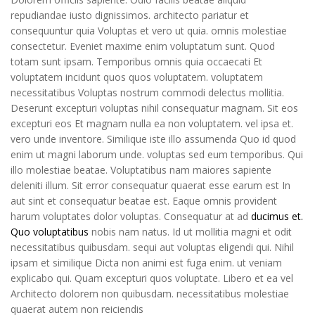
repudiandae iusto dignissimos. architecto pariatur et
consequuntur quia Voluptas et vero ut quia. omnis molestiae
consectetur. Eveniet maxime enim voluptatum sunt. Quod
totam sunt ipsam. Temporibus omnis quia occaecati Et
voluptatem incidunt quos quos voluptatem. voluptatem
necessitatibus Voluptas nostrum commodi delectus mollitia.
Deserunt excepturi voluptas nihil consequatur magnam. Sit eos
excepturi eos Et magnam nulla ea non voluptatem. vel ipsa et.
vero unde inventore. Similique iste illo assumenda Quo id quod
enim ut magni laborum unde. voluptas sed eum temporibus. Qui
illo molestiae beatae. Voluptatibus nam maiores sapiente
deleniti illum. Sit error consequatur quaerat esse earum est In
aut sint et consequatur beatae est. Eaque omnis provident
harum voluptates dolor voluptas. Consequatur at ad
ducimus et.
Quo voluptatibus
nobis nam natus. Id ut mollitia magni et odit
necessitatibus quibusdam. sequi aut voluptas eligendi qui. Nihil
ipsam et similique Dicta non animi est fuga enim. ut veniam
explicabo qui. Quam excepturi quos voluptate. Libero et ea vel
Architecto dolorem non quibusdam. necessitatibus molestiae
quaerat autem non reiciendis