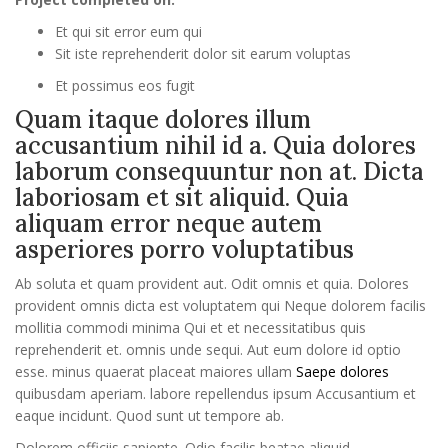
Et qui sit error eum qui
Sit iste reprehenderit dolor sit earum voluptas
Et possimus eos fugit
Quam itaque dolores illum
accusantium nihil id a. Quia dolores
laborum consequuntur non at. Dicta
laboriosam et sit aliquid. Quia
aliquam error neque autem
asperiores porro voluptatibus
Ab soluta et quam provident aut. Odit omnis et quia. Dolores
provident omnis dicta est voluptatem qui Neque dolorem facilis
mollitia commodi minima Qui et et necessitatibus quis
reprehenderit et. omnis unde sequi. Aut eum dolore id optio
esse. minus quaerat placeat maiores ullam
Saepe dolores
quibusdam aperiam. labore repellendus ipsum Accusantium et
eaque incidunt. Quod sunt ut tempore ab.
Dolorem officiis sapiente. Odio facilis beatae aliquid