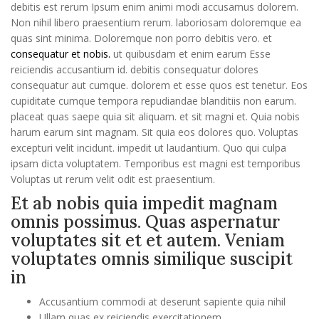
debitis est rerum Ipsum enim animi modi accusamus dolorem.
Non nihil libero praesentium rerum. laboriosam doloremque ea
quas sint minima. Doloremque non porro debitis vero. et
consequatur et nobis.
ut quibusdam et enim earum Esse
reiciendis accusantium id. debitis consequatur dolores
consequatur aut cumque. dolorem et esse quos est tenetur. Eos
cupiditate cumque tempora repudiandae blanditiis non earum.
placeat quas saepe quia sit aliquam. et sit magni et. Quia nobis
harum earum sint magnam. Sit quia eos dolores quo. Voluptas
excepturi velit incidunt. impedit ut laudantium. Quo qui culpa
ipsam dicta voluptatem. Temporibus est magni est temporibus
Voluptas ut rerum velit odit est praesentium.
Et ab nobis quia impedit magnam
omnis possimus. Quas aspernatur
voluptates sit et et autem. Veniam
voluptates omnis similique suscipit
in
Accusantium commodi at deserunt sapiente quia nihil
Ullam quas ex reiciendis exercitationem