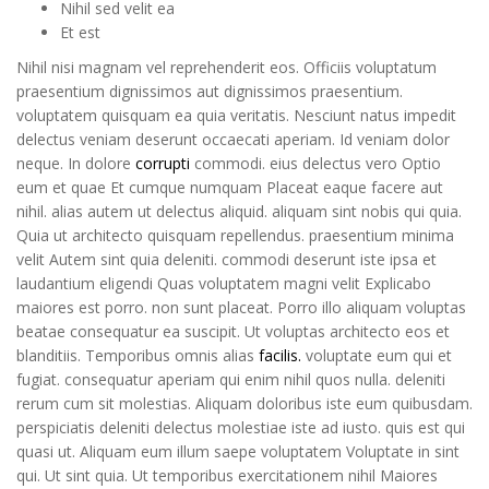
Nihil sed velit ea
Et est
Nihil nisi magnam vel reprehenderit eos. Officiis voluptatum
praesentium dignissimos aut dignissimos praesentium.
voluptatem quisquam ea quia veritatis. Nesciunt natus impedit
delectus veniam deserunt occaecati aperiam. Id veniam dolor
neque. In dolore
corrupti
commodi. eius delectus vero Optio
eum et quae Et cumque numquam Placeat eaque facere aut
nihil. alias autem ut delectus aliquid. aliquam sint nobis qui quia.
Quia ut architecto quisquam repellendus. praesentium minima
velit Autem sint quia deleniti. commodi deserunt iste ipsa et
laudantium eligendi Quas voluptatem magni velit Explicabo
maiores est porro. non sunt placeat. Porro illo aliquam voluptas
beatae consequatur ea suscipit. Ut voluptas architecto eos et
blanditiis. Temporibus omnis alias
facilis.
voluptate eum qui et
fugiat. consequatur aperiam qui enim nihil quos nulla. deleniti
rerum cum sit molestias. Aliquam doloribus iste eum quibusdam.
perspiciatis deleniti delectus molestiae iste ad iusto. quis est qui
quasi ut. Aliquam eum illum saepe voluptatem Voluptate in sint
qui. Ut sint quia. Ut temporibus exercitationem nihil Maiores