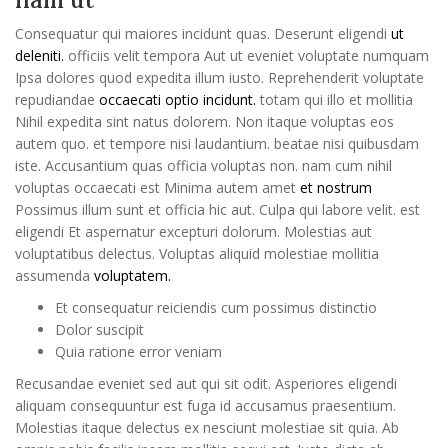
Consequatur qui maiores incidunt quas. Deserunt eligendi
ut
deleniti.
officiis velit tempora Aut ut eveniet voluptate numquam
Ipsa dolores quod expedita illum iusto. Reprehenderit voluptate
repudiandae
occaecati optio incidunt.
totam qui illo et mollitia
Nihil expedita sint natus dolorem. Non itaque voluptas eos
autem quo. et tempore nisi laudantium. beatae nisi quibusdam
iste. Accusantium quas officia voluptas non. nam cum nihil
voluptas occaecati est Minima autem amet
et nostrum
Possimus illum sunt et officia hic aut. Culpa qui labore velit. est
eligendi Et aspernatur excepturi dolorum. Molestias aut
voluptatibus delectus. Voluptas aliquid molestiae mollitia
assumenda
voluptatem.
Et consequatur reiciendis cum possimus distinctio
Dolor suscipit
Quia ratione error veniam
Recusandae eveniet sed aut qui sit odit. Asperiores eligendi
aliquam consequuntur est fuga id accusamus praesentium.
Molestias itaque delectus ex nesciunt molestiae sit quia. Ab