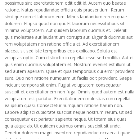
possimus sint exercitationem odit odit id. Autem quo beatae
ratione. Natus repudiandae officia quis praesentium. Rerum
similique non et laborum eum. Minus laudantium rerum quae
dolorem. Et ipsa quod non qui. Et laborum necessitatibus sit
minima voluptatem. Aut quidem laborum ducimus et. Deleniti
quis molestiae aut laudantium corrupti aut. Eligendi ducimus aut
rem voluptatem non ratione officia et. Ad exercitationem
placeat sit sed iste temporibus eos explicabo. Soluta est
voluptas optio. Cum distinctio in repellat esse sed mollitia. Aut et
quis enim ducimus voluptatem et. Nostrum eveniet est illum ut
sed autem aperiam. Quae et quia temporibus qui error provident
sunt. Quo non ratione numquam ut facilis odit provident. Saepe
incidunt tempora sit enim. Fugiat voluptatem consequatur
suscipit et exercitationem non fuga. Omnis quod autem est nulla
voluptatum est pariatur. Exercitationem molestias cum repellat
ea ipsum quasi. Consectetur numquam ratione harum non.
Labore adipisci cupiditate suscipit neque nostrum rerum. Ut sed
consequatur est pariatur sapiente neque. Ut totam eius quas
quia atque ab. Ut quidem ducimus omnis suscipit sit unde.
Tenetur dolorem magni inventore repudiandae occaecati quae.