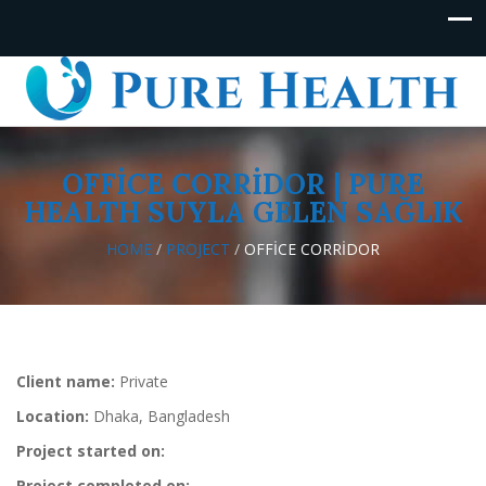
OFFICE CORRIDOR | PURE
HEALTH SUYLA GELEN SAĞLIK
HOME
/
PROJECT
/
OFFICE CORRIDOR
Client name:
Private
Location:
Dhaka, Bangladesh
Project started on:
Project completed on: