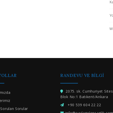
Ka
Yo
W
 YOLLAR
RANDEVU VE BILGI
2075. sk. Cumhuriyet Sites
ımızda
Blok No:1 Batıkent/Ankara
erimiz
+90 539 604 22 22
 Sorulan Sorular
info@suylagelensaglik.co