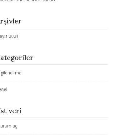
rşivler
ayıs 2021
ategoriler
lgilendirme
enel
st veri
turum aç