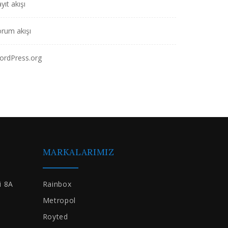
yıt akışı
rum akışı
ordPress.org
MARKALARIMIZ
i 8A
Rainbox
Metropol
Royted
m