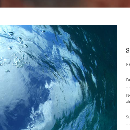
S
Pe
D
Ne
al
Su