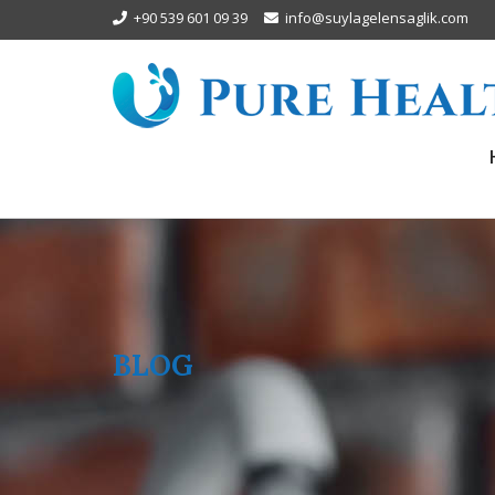
+90 539 601 09 39
info@suylagelensaglik.com
BLOG