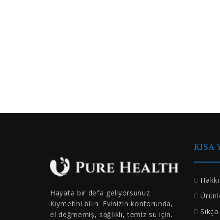
KISA
Hakk
Hayata bir defa geliyorsunuz.
Ürünl
Kıymetini bilin. Evinizin konforunda,
Sıkça
el değmemiş, sağlıklı, temiz su için.