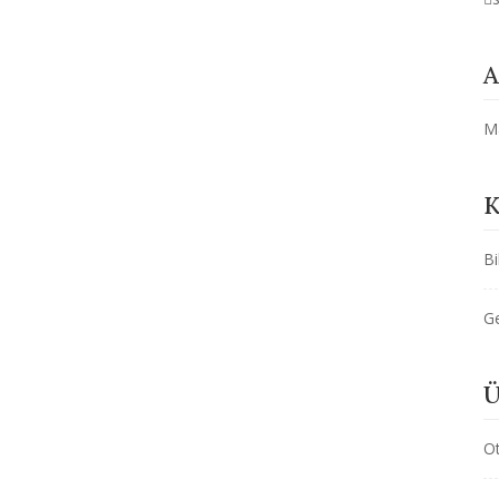
A
M
K
Bi
G
Ü
O