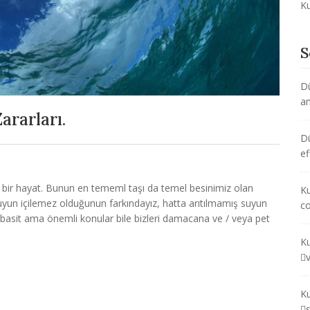
Ku
S
D
am
ararları.
D
ef
klı bir hayat. Bunun en tememl taşı da temel besinimiz olan
Ku
uyun içilemez olduğunun farkındayız, hatta arıtılmamış suyun
co
u basit ama önemli konular bile bizleri damacana ve / veya pet
Ku
Ku