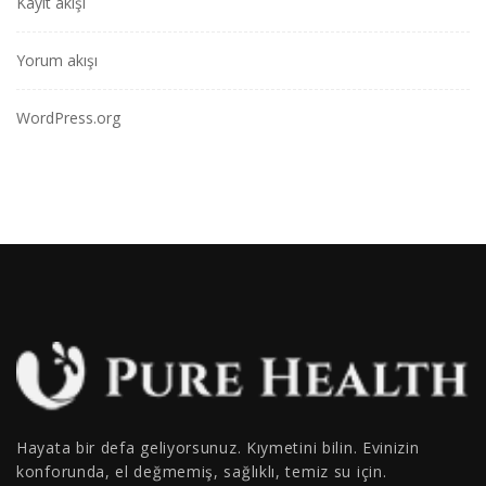
Kayıt akışı
Yorum akışı
WordPress.org
Hayata bir defa geliyorsunuz. Kıymetini bilin. Evinizin
konforunda, el değmemiş, sağlıklı, temiz su için.