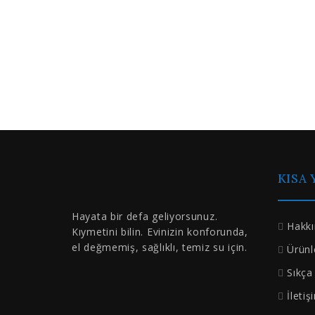
KISA
Hayata bir defa geliyorsunuz.
Hakk
Kıymetini bilin. Evinizin konforunda,
el değmemiş, sağlıklı, temiz su için.
Ürünl
Sıkça
İletiş