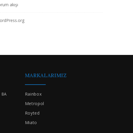
rum akışı
ordPress.org
MARKALARIMIZ
i 8A
Rainbox
Metropol
Royted
Miato