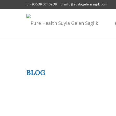
+90 539 601 09 39
info@suylagelensaglik.com
BLOG