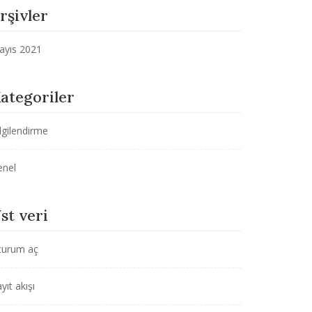
rşivler
ayıs 2021
ategoriler
lgilendirme
enel
st veri
turum aç
yıt akışı