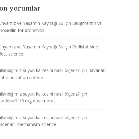
on yorumlar
ünyamız ve Yaşamın Kaynağı Su
için
augmentin vs
oxicillin for bronchitis
ünyamız ve Yaşamın Kaynağı Su
için
orlistat side
fect science
llandığımız suyun kalitesini nasıl ölçeriz?
için
avanafil
ntraindication criteria
llandığımız suyun kalitesini nasıl ölçeriz?
için
vardenafil 10 mg dose notes
llandığımız suyun kalitesini nasıl ölçeriz?
için
sildenafil mechanism science