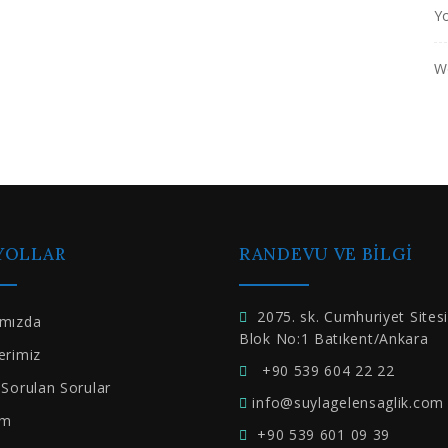
Yo
W
 YOLLAR
RANDEVU VE BILGI
2075. sk. Cumhuriyet Sites
ımızda
Blok No:1 Batıkent/Ankara
erimiz
+90 539 604 22 22
 Sorulan Sorular
info@suylagelensaglik.com
im
+90 539 601 09 39