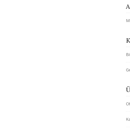
A
M
K
Bi
G
Ü
O
Ka