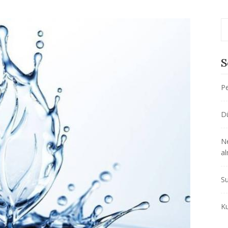
S
Pe
D
Ne
al
Su
Ku