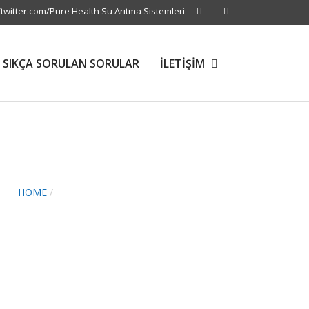
/twitter.com/Pure Health Su Arıtma Sistemleri
SIKÇA SORULAN SORULAR
İLETİŞİM
HOME
/
POSTS TAGGED "NEDEN ARITILMIŞ SU"