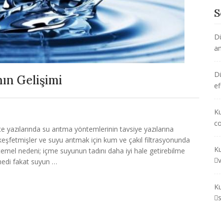
S
D
am
D
ın Gelişimi
ef
Ku
co
e yazılarında su arıtma yöntemlerinin tavsiye yazılarına
i keşfetmişler ve suyu arıtmak için kum ve çakıl filtrasyonunda
Ku
temel nedeni; içme suyunun tadını daha iyi hale getirebilme
emedi fakat suyun …
Ku