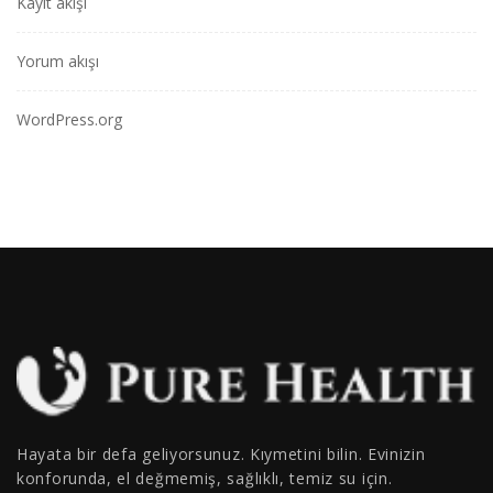
Kayıt akışı
Yorum akışı
WordPress.org
Hayata bir defa geliyorsunuz. Kıymetini bilin. Evinizin
konforunda, el değmemiş, sağlıklı, temiz su için.