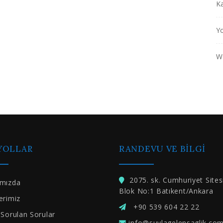
Ka
Yo
W
 YOLLAR
RANDEVU VE BILGI
2075. sk. Cumhuriyet Sites
ımızda
Blok No:1 Batıkent/Ankara
erimiz
+90 539 604 22 22
 Sorulan Sorular
info@suylagelensaglik.co