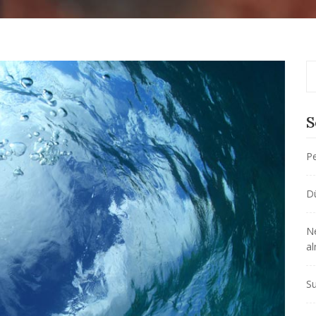
S
Pe
D
Ne
al
Su