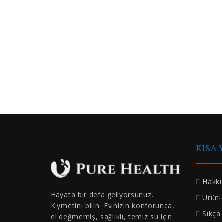
KISA
Hakk
Hayata bir defa geliyorsunuz.
Ürünl
Kıymetini bilin. Evinizin konforunda,
Sıkça
el değmemiş, sağlıklı, temiz su için.