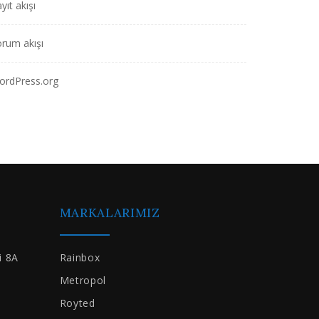
yıt akışı
rum akışı
ordPress.org
MARKALARIMIZ
i 8A
Rainbox
Metropol
Royted
m