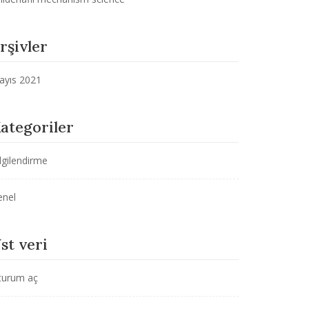
rşivler
ayıs 2021
ategoriler
lgilendirme
enel
st veri
turum aç