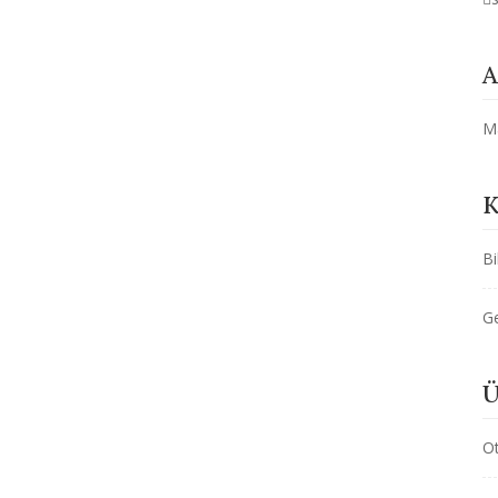
A
M
K
Bi
G
Ü
O