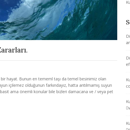
Ku
S
D
am
ararları.
D
ef
klı bir hayat. Bunun en tememl taşı da temel besinimiz olan
Ku
uyun içilemez olduğunun farkındayız, hatta arıtılmamış suyun
co
u basit ama önemli konular bile bizleri damacana ve / veya pet
Ku
Ku