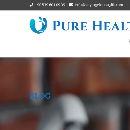
+90 539 601 09 39
info@suylagelensaglik.com
BLOG