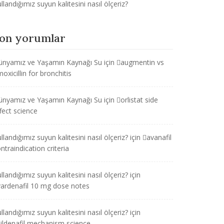
llandığımız suyun kalitesini nasıl ölçeriz?
on yorumlar
ünyamız ve Yaşamın Kaynağı Su
için
augmentin vs
oxicillin for bronchitis
ünyamız ve Yaşamın Kaynağı Su
için
orlistat side
fect science
llandığımız suyun kalitesini nasıl ölçeriz?
için
avanafil
ntraindication criteria
llandığımız suyun kalitesini nasıl ölçeriz?
için
vardenafil 10 mg dose notes
llandığımız suyun kalitesini nasıl ölçeriz?
için
sildenafil mechanism science